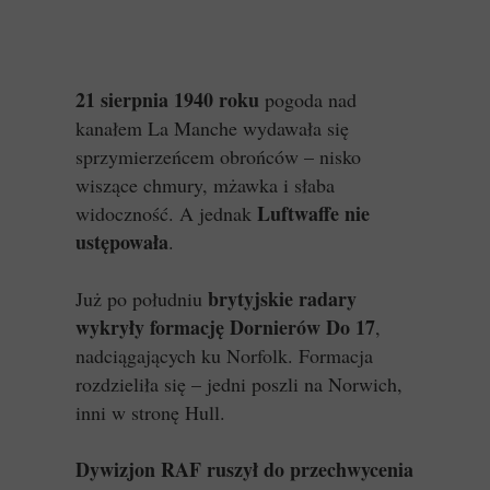
21 sierpnia 1940 roku
pogoda nad
kanałem La Manche wydawała się
sprzymierzeńcem obrońców – nisko
wiszące chmury, mżawka i słaba
Luftwaffe nie
widoczność. A jednak
ustępowała
.
brytyjskie radary
Już po południu
wykryły formację Dornierów Do 17
,
nadciągających ku Norfolk. Formacja
rozdzieliła się – jedni poszli na Norwich,
inni w stronę Hull.
Dywizjon RAF ruszył do przechwycenia