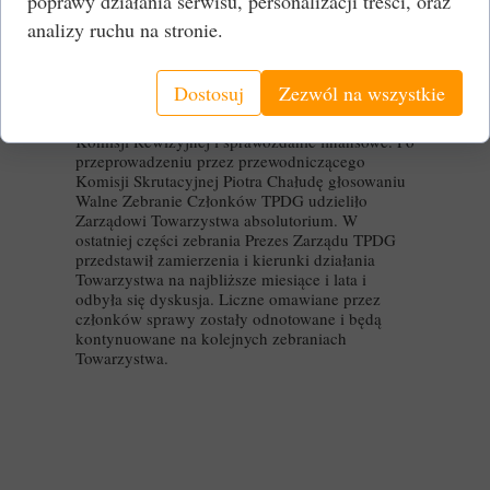
poprawy działania serwisu, personalizacji treści, oraz
pozyskiwanymi środkami i ich wydatkowaniem.
Działalność Komisji Rewizyjnej przedstawił w
analizy ruchu na stronie.
sprawozdaniu Komisji członek Komisji
Rewizyjnej Andrzej Skubera, zawierało ono
także główne elementy sprawozdania
Dostosuj
Zezwól na wszystkie
finansowego. Przeprowadzone głosowania
przyjęły sprawozdanie z działalności Zarządu,
Komisji Rewizyjnej i sprawozdanie finansowe. Po
przeprowadzeniu przez przewodniczącego
Komisji Skrutacyjnej Piotra Chałudę głosowaniu
Walne Zebranie Członków TPDG udzieliło
Zarządowi Towarzystwa absolutorium. W
ostatniej części zebrania Prezes Zarządu TPDG
przedstawił zamierzenia i kierunki działania
Towarzystwa na najbliższe miesiące i lata i
odbyła się dyskusja. Liczne omawiane przez
członków sprawy zostały odnotowane i będą
kontynuowane na kolejnych zebraniach
Towarzystwa.