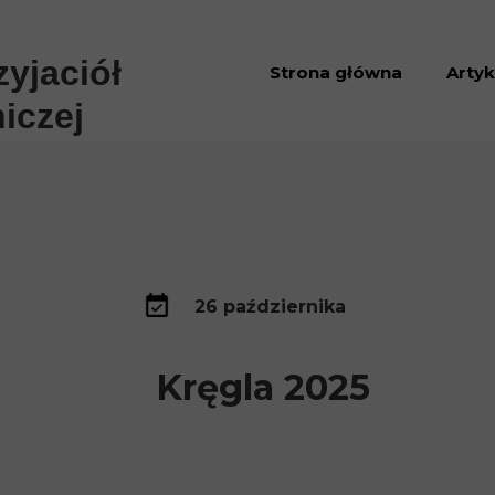
yjaciół
Strona główna
Artyk
iczej
Aktua
Proje
Zami
Arch
26 października
2025
Kręgla 2025