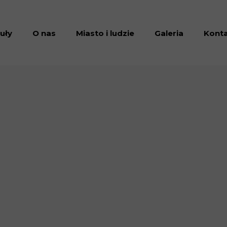
uły
O nas
Miasto i ludzie
Galeria
Kont
lności
Zarząd
Dąbrowianin Roku
kty
Jarmark
Komitet wyborczy
erzenia
Miejsca pamięci
iwum
Informacje