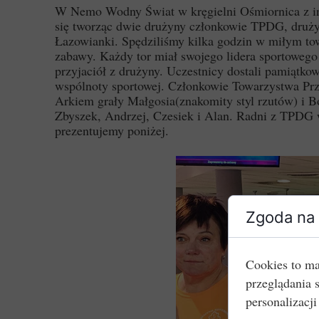
W Nemo Wodny Świat w kręgielni Ośmiornica z ini
się tworząc dwie drużyny członkowie TPDG, dru
Łazowianki. Spędziliśmy kilka godzin w miłym towa
zabawy. Każdy tor miał swojego lidera sportowego 
przyjaciół z drużyny. Uczestnicy dostali pamiątk
wspólnoty sportowej. Członkowie Towarzystwa Prz
Arkiem grały Małgosia(znakomity styl rzutów) i Bo
Zbyszek, Andrzej, Czesiek i Alan. Radni z TPDG ws
prezentujemy poniżej.
Zgoda na 
Cookies to ma
przeglądania 
personalizacji