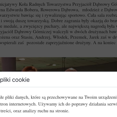
cjatywy Koła Radnych Towarzystwa Przyjaciół Dąbrowy Górni
żyna Edwarda Bobera, Rowerowa Dąbrowa, młodzież z Dąbro
rzystwie bawiąc się i rywalizując sportowo. Cała sala rozbr
i swoją duszę towarzyską. Dobre zagrania były okazją do braw
owe medale, a zwycięzcy puchary, ale największą nagrodą był
yjaciół Dąbrowy Górniczej walczyli w dwóch drużynach bawi
żena oraz Stasiu, Andrzej, Włodek, Przemek, Jarek zaś w drug
pierali zaś pozostałe zaprzyjaźnione drużyny. A na koniec z
pliki cookie
łe pliki danych, które są przechowywane na Twoim urządzen
stron internetowych. Używamy ich do poprawy działania serw
 treści, oraz analizy ruchu na stronie.