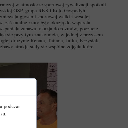
czej w atmosferze sportowej rywalizacji spotkali
wskiej OSP, grupa RKS i Koło Gospodyń
zmiewała głosami sportowej walki i wesołej
, zaś fatalne rzuty były okazją do wsparcia
a wspaniała zabawa, okazja do rozmów, poczucie
ąc się przy tym znakomicie, w jednej z prezesem
iej drużynie Renata, Tatiana, Julita, Krzysiek,
bawy atrakją stały się wspólne zdjęcia które
iu podczas
isu,