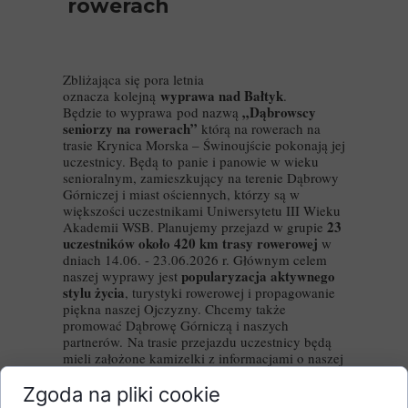
rowerach
Zbliżająca się pora letnia
wyprawa nad Bałtyk
oznacza kolejną
.
„Dąbrowscy
Będzie to wyprawa pod nazwą
seniorzy na rowerach”
którą na rowerach na
trasie Krynica Morska – Świnoujście pokonają jej
uczestnicy. Będą to panie i panowie w wieku
senioralnym, zamieszkujący na terenie Dąbrowy
Górniczej i miast ościennych, którzy są w
większości uczestnikami Uniwersytetu III Wieku
23
Akademii WSB. Planujemy przejazd w grupie
uczestników około 420 km trasy rowerowej
w
dniach 14.06. - 23.06.2026 r. Głównym celem
popularyzacja aktywnego
naszej wyprawy jest
stylu życia
, turystyki rowerowej i propagowanie
piękna naszej Ojczyzny. Chcemy także
promować Dąbrowę Górniczą i naszych
partnerów. Na trasie przejazdu uczestnicy będą
mieli założone kamizelki z informacjami o naszej
wyprawie i o naszych sponsorach.
Na pokrycie kosztów transportu samochodem
Zgoda na pliki cookie
uczestników i rowerów oraz przewozu bagażu i