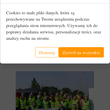
wsparcia technicznego uzyskaliśmy darowizny
od:
Cookies to małe pliki danych, które są
Fundacji STALPROFIL imienia
przechowywane na Twoim urządzeniu podczas
Jerzego Bernharda
przeglądania stron internetowych. Używamy ich do
poprawy działania serwisu, personalizacji treści, oraz
Nowa Deweloper Sp. z o.o.
analizy ruchu na stronie.
Dostosuj
Zezwól na wszystkie