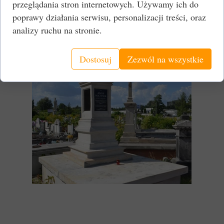
przeglądania stron internetowych. Używamy ich do
- Grób Bronisławy Faszczewskiej
poprawy działania serwisu, personalizacji treści, oraz
- Grób Jana Lichockiego obywatela Dąbrowy
Górniczej
analizy ruchu na stronie.
Dostosuj
Zezwól na wszystkie