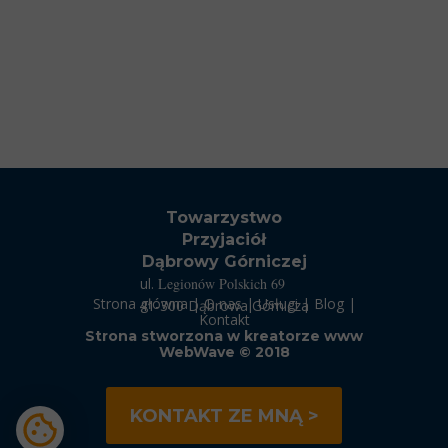
Towarzystwo
Przyjaciół
Dąbrowy Górniczej
ul.
Legionów Polskich 69
Strona główna | O nas | Usługi |
Blog |
41-300 Dąbrowa Górnicza
Kontakt
Strona stworzona w
kreatorze www
WebWave
© 2018
KONTAKT ZE MNĄ >