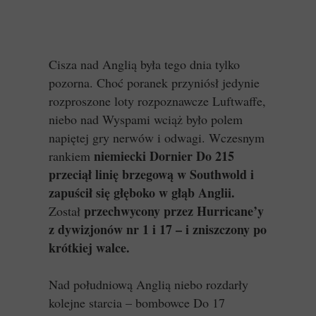
Cisza nad Anglią była tego dnia tylko
pozorna. Choć poranek przyniósł jedynie
rozproszone loty rozpoznawcze Luftwaffe,
niebo nad Wyspami wciąż było polem
napiętej gry nerwów i odwagi. Wczesnym
niemiecki Dornier Do 215
rankiem
przeciął linię brzegową w Southwold i
zapuścił się głęboko w głąb Anglii.
przechwycony przez Hurricane’y
Został
z dywizjonów nr 1 i 17 – i zniszczony po
krótkiej walce.
Nad południową Anglią niebo rozdarły
kolejne starcia – bombowce Do 17