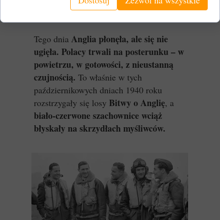
strat przy minimalnych efektach
bombardowania.
Anglia płonęła, ale się nie
Tego dnia
ugięła. Polacy trwali na posterunku – w
powietrzu, w gotowości, z nieustanną
czujnością.
To właśnie w tych
październikowych dniach 1940 roku
Bitwy o Anglię
rozstrzygały się losy
, a
biało-czerwone szachownice wciąż
błyskały na skrzydłach myśliwców.