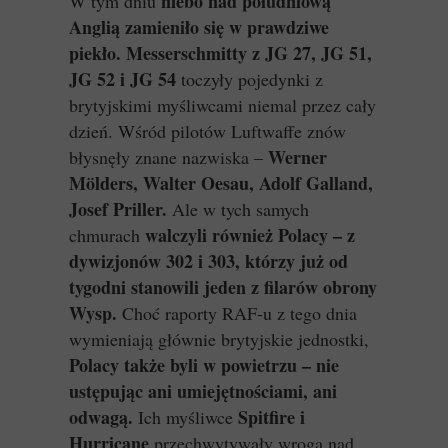
niebo nad południową
W tym dniu
Anglią zamieniło się w prawdziwe
piekło.
Messerschmitty z JG 27, JG 51,
JG 52 i JG 54
toczyły pojedynki z
brytyjskimi myśliwcami niemal przez cały
dzień. Wśród pilotów Luftwaffe znów
Werner
błysnęły znane nazwiska –
Mölders, Walter Oesau, Adolf Galland,
Josef Priller.
Ale w tych samych
walczyli również Polacy – z
chmurach
dywizjonów 302 i 303, którzy już od
tygodni stanowili jeden z filarów obrony
Wysp.
Choć raporty RAF-u z tego dnia
wymieniają głównie brytyjskie jednostki,
Polacy także byli w powietrzu – nie
ustępując ani umiejętnościami, ani
odwagą.
Spitfire i
Ich myśliwce
Hurricane
przechwytywały wroga nad