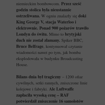
Przez sześć
niemieckim bombowcom.
godzin stolica była nieustannie
ostrzeliwana.
doki
W ogniu znalazły się
King George V, stacja Waterloo i
elektrownie.
Ponad 900 pożarów trawiło
Londyn do świtu.
brytyjski
Mimo to
duch nie został złamany.
Spiker BBC,
Bruce Belfrage
, kontynuował czytanie
wiadomości nawet po tym, jak bomba
eksplodowała w budynku Broadcasting
House.
Bilans dnia był tragiczny
– 1200 ofiar
cywilnych, setki rannych, zniszczone linie
Ale Luftwaffe
kolejowe i fabryki.
zapłaciła wysoką cenę – RAF
potwierdził zniszczenie 16 samolotów