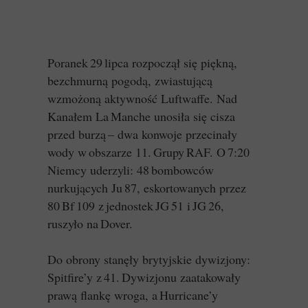
Poranek 29 lipca rozpoczął się piękną,
bezchmurną pogodą, zwiastującą
wzmożoną aktywność Luftwaffe. Nad
Kanałem La Manche unosiła się cisza
przed burzą – dwa konwoje przecinały
wody w obszarze 11. Grupy RAF. O 7:20
Niemcy uderzyli: 48 bombowców
nurkujących Ju 87, eskortowanych przez
80 Bf 109 z jednostek JG 51 i JG 26,
ruszyło na Dover.
Do obrony stanęły brytyjskie dywizjony:
Spitfire’y z 41. Dywizjonu zaatakowały
prawą flankę wroga, a Hurricane’y