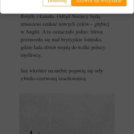
niszczyciel HMS Delight. To był cios,
który zmusił Admiralicję do wycofania
flotylli z kanału. Odtąd Niemcy będą
zmuszeni szukać nowych celów – głębiej
w Anglii. A to oznaczało jedno: bitwa
przenosiła się nad brytyjskie lotniska,
gdzie lada dzień wejdą do walki polscy
myśliwcy.
Już wkrótce na niebie pojawią się orły
z biało-czerwoną szachownicą.