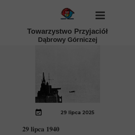
Towarzystwo Przyjaciół
Dąbrowy Górniczej
29 lipca 2025
𝟐𝟗 𝐥𝐢𝐩𝐜𝐚 𝟏𝟗𝟒𝟎