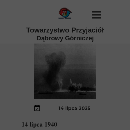
Towarzystwo Przyjaciół
Dąbrowy Górniczej
14 lipca 2025
𝟏𝟒 𝐥𝐢𝐩𝐜𝐚 𝟏𝟗𝟒𝟎