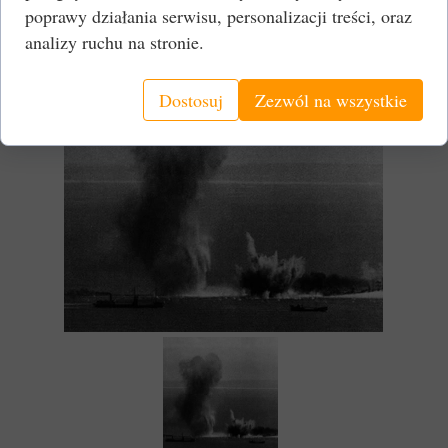
poprawy działania serwisu, personalizacji treści, oraz
zestrzelono jeden myśliwiec.
analizy ruchu na stronie.
Dostosuj
Zezwól na wszystkie