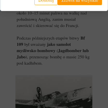
równie podatny na ataki, jak bombowce,
które miał chronić. Bf 109 miał tylko
około 10–15 minut paliwa na walkę nad
południową Anglią, zanim musiał
zawrócić i skierować się do Francji.
Podczas późniejszych etapów bitwy 𝐁𝐟
𝟏𝟎𝟗 był uważany 𝐣𝐚𝐤𝐨 𝐬𝐚𝐦𝐨𝐥𝐨𝐭
𝐦𝐲𝐬́𝐥𝐢𝐰𝐬𝐤𝐨-𝐛𝐨𝐦𝐛𝐨𝐰𝐲 (𝐉𝐚𝐠𝐝𝐛𝐨𝐦𝐛𝐞𝐫 𝐥𝐮𝐛
𝐉𝐚𝐛𝐨), przenosząc bombę o masie 250 kg
pod kadłubem.