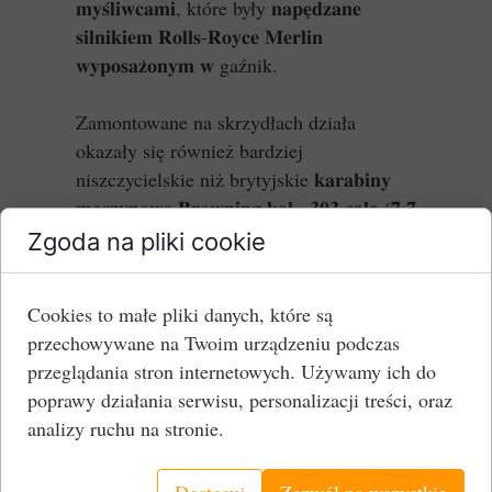
𝐦𝐲𝐬́𝐥𝐢𝐰𝐜𝐚𝐦𝐢, które były 𝐧𝐚𝐩𝐞̨𝐝𝐳𝐚𝐧𝐞
𝐬𝐢𝐥𝐧𝐢𝐤𝐢𝐞𝐦 𝐑𝐨𝐥𝐥𝐬-𝐑𝐨𝐲𝐜𝐞 𝐌𝐞𝐫𝐥𝐢𝐧
𝐰𝐲𝐩𝐨𝐬𝐚𝐳̇𝐨𝐧𝐲𝐦 𝐰 gaźnik.
Zamontowane na skrzydłach działa
okazały się również bardziej
niszczycielskie niż brytyjskie 𝐤𝐚𝐫𝐚𝐛𝐢𝐧𝐲
𝐦𝐚𝐬𝐳𝐲𝐧𝐨𝐰𝐞 𝐁𝐫𝐨𝐰𝐧𝐢𝐧𝐠 𝐤𝐚𝐥. .𝟑𝟎𝟑 𝐜𝐚𝐥𝐚 (𝟕,𝟕
𝐦𝐦). Główną wadą Bf 109 był jego
Zgoda na pliki cookie
krótki zasięg. Samolot był zmuszony
zapewnić bliską eskortę bombowcom, rolę
Cookies to małe pliki danych, które są
pierwotnie przeznaczoną dla
przechowywane na Twoim urządzeniu podczas
dwusilnikowego 𝐌𝐞𝐬𝐬𝐞𝐫𝐬𝐜𝐡𝐦𝐢𝐭𝐭𝐚 𝐁𝐟 𝟏𝟏𝟎
przeglądania stron internetowych. Używamy ich do
𝐝𝐚𝐥𝐞𝐤𝐢𝐞𝐠𝐨 𝐳𝐚𝐬𝐢𝐞̨𝐠𝐮 𝐙𝐞𝐫𝐬𝐭𝐨̈𝐫𝐞𝐫.
poprawy działania serwisu, personalizacji treści, oraz
analizy ruchu na stronie.
Jednak ograniczona zwrotność i słabe
przyspieszenie sprawiły, że Bf 110 był
Dostosuj
Zezwól na wszystkie