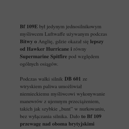
𝐁𝐟 𝟏𝟎𝟗𝐄 był jedynym jednosilnikowym
myśliwcem Luftwaffe używanym podczas
𝐁𝐢𝐭𝐰𝐲 𝐨 Anglię, gdzie okazał się 𝐥𝐞𝐩𝐬𝐳𝐲
𝐨𝐝 𝐇𝐚𝐰𝐤𝐞𝐫 𝐇𝐮𝐫𝐫𝐢𝐜𝐚𝐧𝐞 𝐢 równy
𝐒𝐮𝐩𝐞𝐫𝐦𝐚𝐫𝐢𝐧𝐞 𝐒𝐩𝐢𝐭𝐟𝐢𝐫𝐞 pod względem
ogólnych osiągów.
DB 601
Podczas walki silnik
ze
wtryskiem paliwa umożliwiał
niemieckiemu myśliwcowi wykonywanie
manewrów z ujemnym przeciążeniem,
takich jak szybkie „bunt” w nurkowaniu,
bez wyłączania silnika. Dało 𝐭𝐨 𝐁𝐟 𝟏𝟎𝟗
𝐩𝐫𝐳𝐞𝐰𝐚𝐠𝐞̨ 𝐧𝐚𝐝 𝐨𝐛𝐨𝐦𝐚 𝐛𝐫𝐲𝐭𝐲𝐣𝐬𝐤𝐢𝐦𝐢