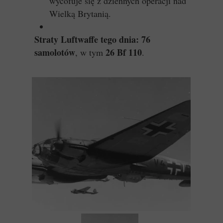
wycofuje się z dziennych operacji nad
Wielką Brytanią.
Straty Luftwaffe tego dnia:
76
samolotów
26 Bf 110
, w tym
.